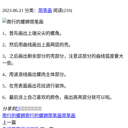
2023-06-21
分类：
简笔画
阅读(210)
1、首先画出上端尖尖的螺角。
2、然后用曲线画出上面两层的壳。
3、之后画出剩余部分的壳部分，注意这部分的曲线弧度要大
一些。
4、用波浪线画出螺肉主体部分。
5、在壳表面画出花纹进行装饰。
6、最后涂上自己喜欢的颜色，画出高亮部分就可以啦。
分享到









​爬行的螺蛳
​爬行的螺蛳简笔画
简笔画
上一篇