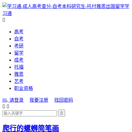
学
习通

高考
自考
考研
留学
成考
托福
雅思
艺考
职业资格
Hi, 请登录
我要注册
找回密码



​爬行的螺蛳简笔画