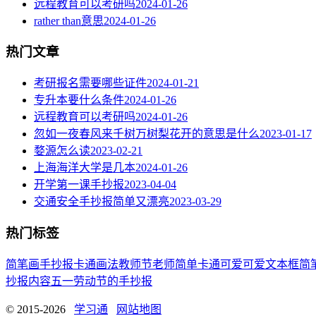
远程教育可以考研吗
2024-01-26
rather than意思
2024-01-26
热门文章
考研报名需要哪些证件
2024-01-21
专升本要什么条件
2024-01-26
远程教育可以考研吗
2024-01-26
忽如一夜春风来千树万树梨花开的意思是什么
2023-01-17
婺源怎么读
2023-02-21
上海海洋大学是几本
2024-01-26
开学第一课手抄报
2023-04-04
交通安全手抄报简单又漂亮
2023-03-29
热门标签
简笔画
手抄报
卡通
画法
教师节
老师
简单
卡通可爱
可爱
文本框简
抄报内容
五一劳动节
的手抄报
© 2015-2026
学习通
网站地图