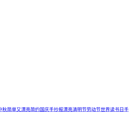
中秋
简单又漂亮
简约
国庆手抄报
漂亮
清明节
劳动节
世界读书日
手