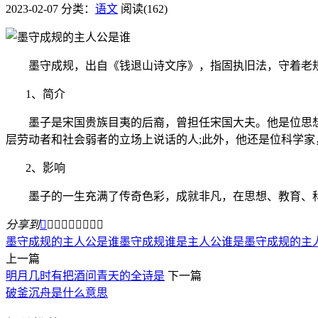
2023-02-07
分类：
语文
阅读(162)
墨守成规，出自《钱退山诗文序》，指固执旧法，守着老规
1、简介
墨子是宋国贵族目夷的后裔，曾担任宋国大夫。他是位思想巨
层劳动者和社会弱者的立场上说话的人;此外，他还是位科学
2、影响
墨子的一生充满了传奇色彩，成就非凡，在思想、教育、科
分享到









墨守成规的主人公是谁
墨守成规谁是主人公
谁是墨守成规的主
上一篇
明月几时有把酒问青天的全诗是
下一篇
破釜沉舟是什么意思