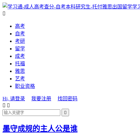
学

高考
自考
考研
留学
成考
托福
雅思
艺考
职业资格
Hi, 请登录
我要注册
找回密码



墨守成规的主人公是谁