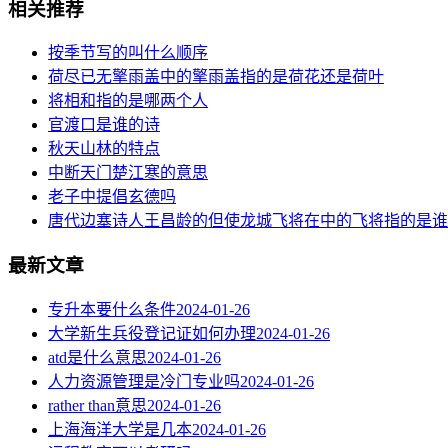
相关推荐
按季节写的叫什么顺序
荷尽已无擎雨盖中的擎雨盖指的是荷花还是荷叶
将相和指的是哪两个人
官渡口是谁的诗
秋天山林的特点
中断天门楚江寒的意思
老子中提倡玄德吗
唐代边塞诗人王昌龄的但使龙城飞将在中的飞将指的是谁
最新文章
专升本要什么条件
2024-01-26
大学新生兵役登记证如何办理
2024-01-26
atd是什么意思
2024-01-26
人力资源管理是冷门专业吗
2024-01-26
rather than意思
2024-01-26
上海海洋大学是几本
2024-01-26