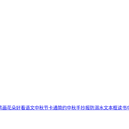
笔画
花朵
好看
语文
中秋节
卡通简约
中秋手抄报
防溺水
文本框
读书