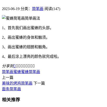
2023-06-19
分类：
简笔画
阅读(147)
1、首先我们画出蜜蜂的头部。
2、画出蜜蜂的身体和触须。
3、画出蜜蜂的翅膀和触角。
4、最后涂上漂亮的颜色就完成啦。
分享到









简笔画
蜜蜂
蜜蜂简笔画
上一篇
美味的烤鸡简笔画
下一篇
面条简笔画
相关推荐