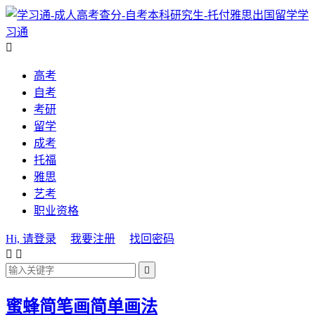
学
习通

高考
自考
考研
留学
成考
托福
雅思
艺考
职业资格
Hi, 请登录
我要注册
找回密码



蜜蜂简笔画简单画法