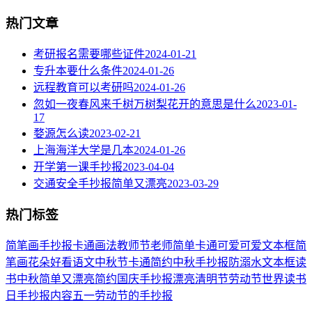
热门文章
考研报名需要哪些证件
2024-01-21
专升本要什么条件
2024-01-26
远程教育可以考研吗
2024-01-26
忽如一夜春风来千树万树梨花开的意思是什么
2023-01-
17
婺源怎么读
2023-02-21
上海海洋大学是几本
2024-01-26
开学第一课手抄报
2023-04-04
交通安全手抄报简单又漂亮
2023-03-29
热门标签
简笔画
手抄报
卡通
画法
教师节
老师
简单
卡通可爱
可爱
文本框简
笔画
花朵
好看
语文
中秋节
卡通简约
中秋手抄报
防溺水
文本框
读
书
中秋
简单又漂亮
简约
国庆手抄报
漂亮
清明节
劳动节
世界读书
日
手抄报内容
五一劳动节
的手抄报