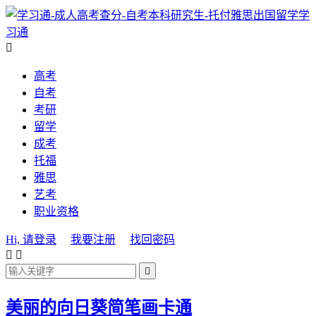
学
习通

高考
自考
考研
留学
成考
托福
雅思
艺考
职业资格
Hi, 请登录
我要注册
找回密码



美丽的向日葵简笔画卡通