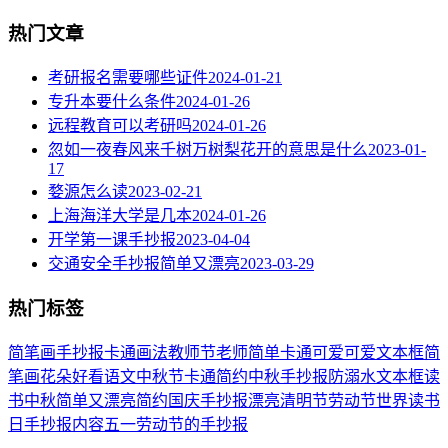
热门文章
考研报名需要哪些证件
2024-01-21
专升本要什么条件
2024-01-26
远程教育可以考研吗
2024-01-26
忽如一夜春风来千树万树梨花开的意思是什么
2023-01-
17
婺源怎么读
2023-02-21
上海海洋大学是几本
2024-01-26
开学第一课手抄报
2023-04-04
交通安全手抄报简单又漂亮
2023-03-29
热门标签
简笔画
手抄报
卡通
画法
教师节
老师
简单
卡通可爱
可爱
文本框简
笔画
花朵
好看
语文
中秋节
卡通简约
中秋手抄报
防溺水
文本框
读
书
中秋
简单又漂亮
简约
国庆手抄报
漂亮
清明节
劳动节
世界读书
日
手抄报内容
五一劳动节
的手抄报