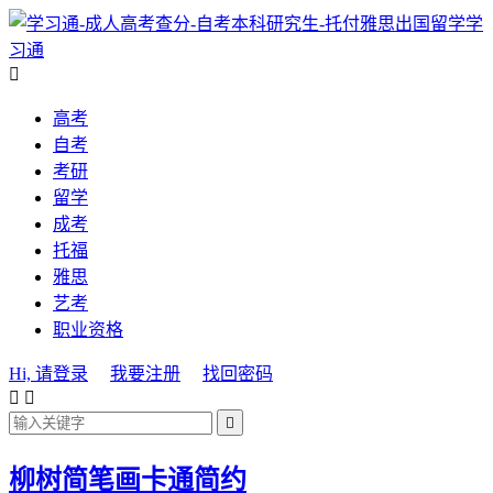
学
习通

高考
自考
考研
留学
成考
托福
雅思
艺考
职业资格
Hi, 请登录
我要注册
找回密码



柳树简笔画卡通简约