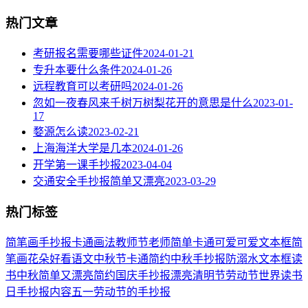
热门文章
考研报名需要哪些证件
2024-01-21
专升本要什么条件
2024-01-26
远程教育可以考研吗
2024-01-26
忽如一夜春风来千树万树梨花开的意思是什么
2023-01-
17
婺源怎么读
2023-02-21
上海海洋大学是几本
2024-01-26
开学第一课手抄报
2023-04-04
交通安全手抄报简单又漂亮
2023-03-29
热门标签
简笔画
手抄报
卡通
画法
教师节
老师
简单
卡通可爱
可爱
文本框简
笔画
花朵
好看
语文
中秋节
卡通简约
中秋手抄报
防溺水
文本框
读
书
中秋
简单又漂亮
简约
国庆手抄报
漂亮
清明节
劳动节
世界读书
日
手抄报内容
五一劳动节
的手抄报