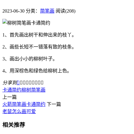
2023-06-30
分类：
简笔画
阅读(208)
1、首先画出树干和伸出来的枝丫。
2、画些长短不一错落有致的枝条。
3、画出小小的柳树叶子。
4、用深棕色和绿色给柳树上色。
分享到









卡通简约
柳树
简笔画
上一篇
火箭简笔画卡通简约
下一篇
老鼠怎么画可爱
相关推荐