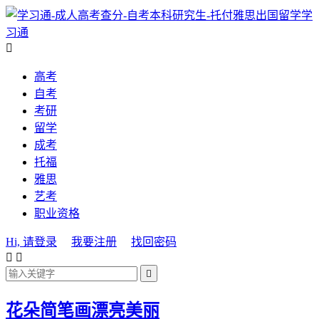
学
习通

高考
自考
考研
留学
成考
托福
雅思
艺考
职业资格
Hi, 请登录
我要注册
找回密码



花朵简笔画漂亮美丽