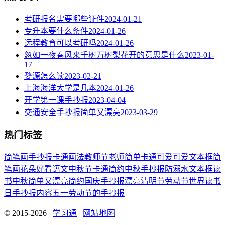
考研报名需要哪些证件
2024-01-21
专升本要什么条件
2024-01-26
远程教育可以考研吗
2024-01-26
忽如一夜春风来千树万树梨花开的意思是什么
2023-01-
17
婺源怎么读
2023-02-21
上海海洋大学是几本
2024-01-26
开学第一课手抄报
2023-04-04
交通安全手抄报简单又漂亮
2023-03-29
热门标签
简笔画
手抄报
卡通
画法
教师节
老师
简单
卡通可爱
可爱
文本框简
笔画
花朵
好看
语文
中秋节
卡通简约
中秋手抄报
防溺水
文本框
读
书
中秋
简单又漂亮
简约
国庆手抄报
漂亮
清明节
劳动节
世界读书
日
手抄报内容
五一劳动节
的手抄报
© 2015-2026
学习通
网站地图