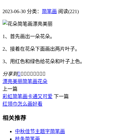
2023-06-30
分类：
简笔画
阅读(221)
1、首先画出一朵花朵。
2、接着在花朵下面画出两片叶子。
3、用红色和绿色给花朵和叶子上色。
分享到









漂亮美丽
简笔画
花朵
上一篇
彩虹简笔画卡通又可爱
下一篇
红领巾怎么画好看
相关推荐
中秋佳节主题字简笔画
枝条简笔画