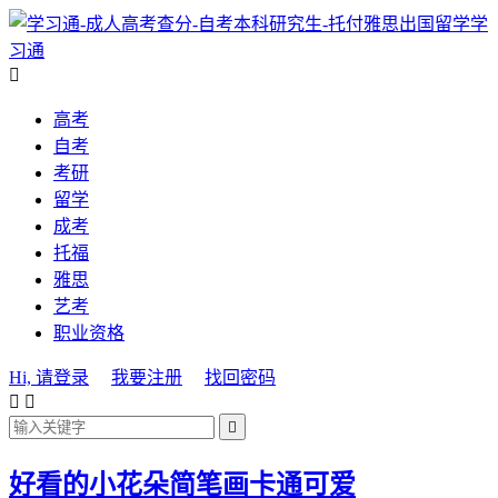
学
习通

高考
自考
考研
留学
成考
托福
雅思
艺考
职业资格
Hi, 请登录
我要注册
找回密码



好看的小花朵简笔画卡通可爱