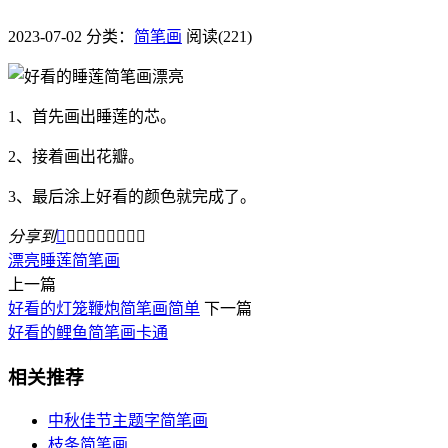
2023-07-02
分类：
简笔画
阅读(221)
1、首先画出睡莲的芯。
2、接着画出花瓣。
3、最后涂上好看的颜色就完成了。
分享到









漂亮
睡莲
简笔画
上一篇
好看的灯笼鞭炮简笔画简单
下一篇
好看的鲤鱼简笔画卡通
相关推荐
中秋佳节主题字简笔画
枝条简笔画