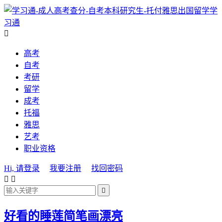
学
习通

高考
自考
考研
留学
成考
托福
雅思
艺考
职业资格
Hi, 请登录
我要注册
找回密码



好看的睡莲简笔画漂亮