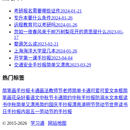
考研报名需要哪些证件
2024-01-21
专升本要什么条件
2024-01-26
远程教育可以考研吗
2024-01-26
忽如一夜春风来千树万树梨花开的意思是什么
2023-01-
17
婺源怎么读
2023-02-21
上海海洋大学是几本
2024-01-26
开学第一课手抄报
2023-04-04
交通安全手抄报简单又漂亮
2023-03-29
热门标签
简笔画
手抄报
卡通
画法
教师节
老师
简单
卡通可爱
可爱
文本框简
笔画
花朵
好看
语文
中秋节
卡通简约
中秋手抄报
防溺水
文本框
读
书
中秋
简单又漂亮
简约
国庆手抄报
漂亮
清明节
劳动节
世界读书
日
手抄报内容
五一劳动节
的手抄报
© 2015-2026
学习通
网站地图