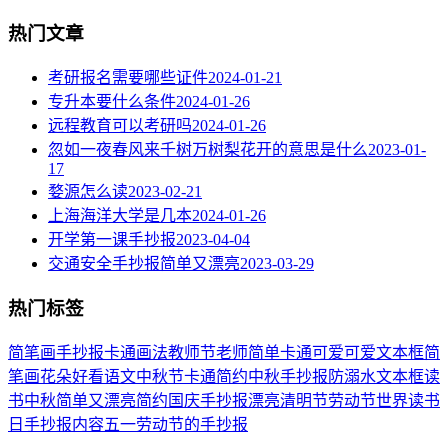
热门文章
考研报名需要哪些证件
2024-01-21
专升本要什么条件
2024-01-26
远程教育可以考研吗
2024-01-26
忽如一夜春风来千树万树梨花开的意思是什么
2023-01-
17
婺源怎么读
2023-02-21
上海海洋大学是几本
2024-01-26
开学第一课手抄报
2023-04-04
交通安全手抄报简单又漂亮
2023-03-29
热门标签
简笔画
手抄报
卡通
画法
教师节
老师
简单
卡通可爱
可爱
文本框简
笔画
花朵
好看
语文
中秋节
卡通简约
中秋手抄报
防溺水
文本框
读
书
中秋
简单又漂亮
简约
国庆手抄报
漂亮
清明节
劳动节
世界读书
日
手抄报内容
五一劳动节
的手抄报