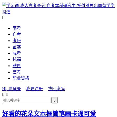
学
习通

高考
自考
考研
留学
成考
托福
雅思
艺考
职业资格
Hi, 请登录
我要注册
找回密码



好看的花朵文本框简笔画卡通可爱