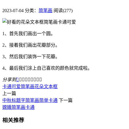
2023-07-04
分类：
简笔画
阅读(277)
1、首先我们画出一个圆。
2、接着我们画出花瓣部分。
3、然后我们装饰一下花瓣。
4、最后我们涂上自己喜欢的颜色就完成啦。
分享到









卡通可爱
简笔画
花朵文本框
上一篇
中秋标题字简笔画简单卡通
下一篇
嫦娥简笔画卡通
相关推荐