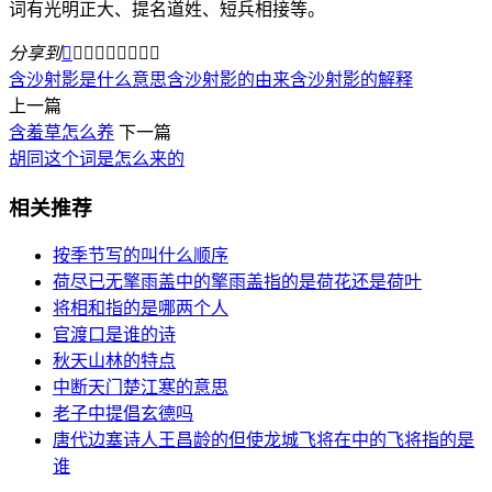
词有光明正大、提名道姓、短兵相接等。
分享到









含沙射影是什么意思
含沙射影的由来
含沙射影的解释
上一篇
含羞草怎么养
下一篇
胡同这个词是怎么来的
相关推荐
按季节写的叫什么顺序
荷尽已无擎雨盖中的擎雨盖指的是荷花还是荷叶
将相和指的是哪两个人
官渡口是谁的诗
秋天山林的特点
中断天门楚江寒的意思
老子中提倡玄德吗
唐代边塞诗人王昌龄的但使龙城飞将在中的飞将指的是
谁