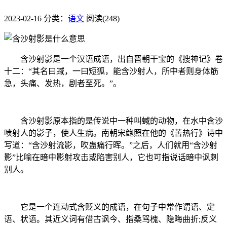
2023-02-16
分类：
语文
阅读(248)
含沙射影是一个汉语成语，出自晋朝干宝的《搜神记》卷
十二：“其名曰蜮，一曰短狐，能含沙射人，所中者则身体筋
急，头痛、发热，剧者至死。”。
含沙射影原本指的是传说中一种叫蜮的动物，在水中含沙
喷射人的影子，使人生病。南朝宋鲍照在他的《苦热行》诗中
写道：“含沙射流影，吹蛊痛行晖。”之后，人们就用“含沙射
影”比喻在暗中影射攻击或陷害别人，它也可指说话暗中讽刺
别人。
它是一个连动式含贬义的成语，在句子中常作谓语、定
语、状语。其近义词有借古讽今、指桑骂槐、隐晦曲折;反义