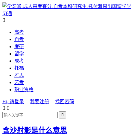
学
习通

高考
自考
考研
留学
成考
托福
雅思
艺考
职业资格
Hi, 请登录
我要注册
找回密码



含沙射影是什么意思