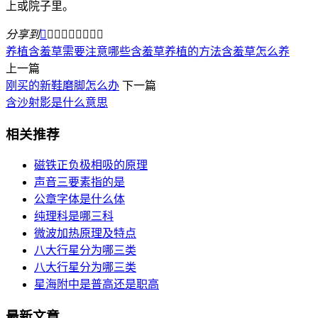
上或院子里。
分享到









养植含羞草需要注意哪些
含羞草养植的方法
含羞草怎么养
上一篇
刚买的新鞋磨脚怎么办
下一篇
含沙射影是什么意思
相关推荐
磁铁正负极相吸的原理
声音三要素指的是
公章字体是什么体
纯理科是哪三科
微波加热原理及特点
八大行星分为哪三类
八大行星分为哪三类
星海附中是普高还是职高
最新文章