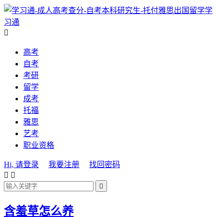
学
习通

高考
自考
考研
留学
成考
托福
雅思
艺考
职业资格
Hi, 请登录
我要注册
找回密码



含羞草怎么养