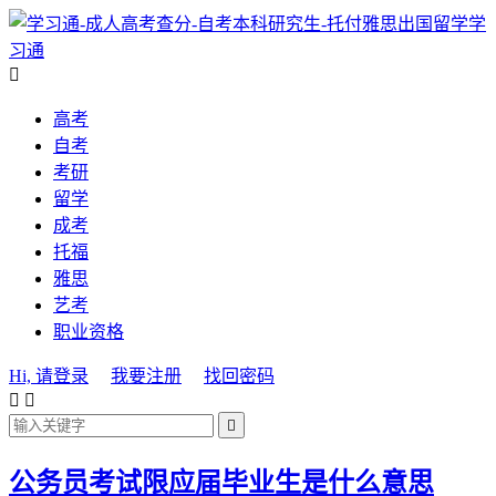
学
习通

高考
自考
考研
留学
成考
托福
雅思
艺考
职业资格
Hi, 请登录
我要注册
找回密码



公务员考试限应届毕业生是什么意思