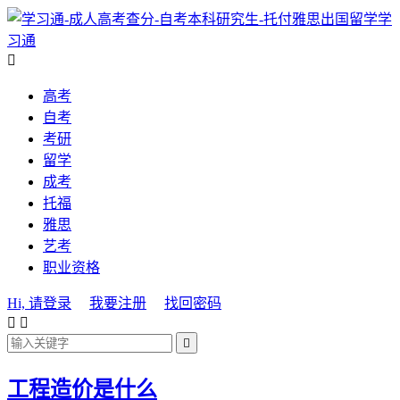
学
习通

高考
自考
考研
留学
成考
托福
雅思
艺考
职业资格
Hi, 请登录
我要注册
找回密码



工程造价是什么