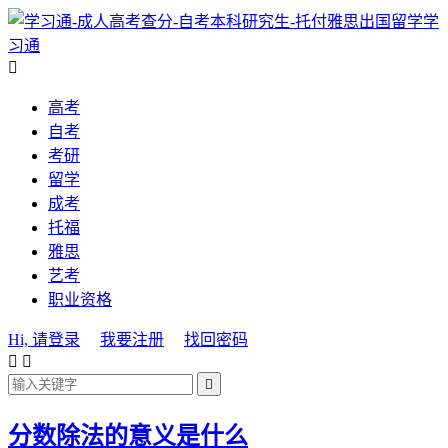
学
习通

高考
自考
考研
留学
成考
托福
雅思
艺考
职业资格
Hi, 请登录
我要注册
找回密码



分数除法的意义是什么