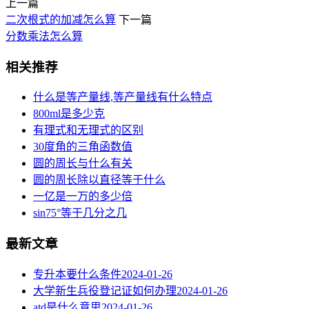
上一篇
二次根式的加减怎么算
下一篇
分数乘法怎么算
相关推荐
什么是等产量线,等产量线有什么特点
800ml是多少克
有理式和无理式的区别
30度角的三角函数值
圆的周长与什么有关
圆的周长除以直径等于什么
一亿是一万的多少倍
sin75°等于几分之几
最新文章
专升本要什么条件
2024-01-26
大学新生兵役登记证如何办理
2024-01-26
atd是什么意思
2024-01-26