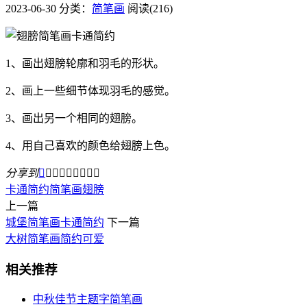
2023-06-30
分类：
简笔画
阅读(216)
1、画出翅膀轮廓和羽毛的形状。
2、画上一些细节体现羽毛的感觉。
3、画出另一个相同的翅膀。
4、用自己喜欢的颜色给翅膀上色。
分享到









卡通简约
简笔画
翅膀
上一篇
城堡简笔画卡通简约
下一篇
大树简笔画简约可爱
相关推荐
中秋佳节主题字简笔画