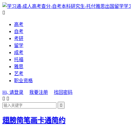
学

高考
自考
考研
留学
成考
托福
雅思
艺考
职业资格
Hi, 请登录
我要注册
找回密码



翅膀简笔画卡通简约