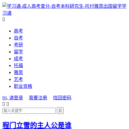
学
习通

高考
自考
考研
留学
成考
托福
雅思
艺考
职业资格
Hi, 请登录
我要注册
找回密码



程门立雪的主人公是谁