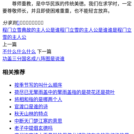
尊师重教，是中华民族的传统美德。我们在求学时，一定
要尊敬师长，并且即使困难重重，也不能轻言放弃。
分享到









程门立雪典故的主人公是谁
程门立雪的主人公是谁
谁是程门立
雪的主人公
上一篇
不什么什么什么
下一篇
功盖三分国名成八阵图是说谁
相关推荐
按季节写的叫什么顺序
荷尽已无擎雨盖中的擎雨盖指的是荷花还是荷叶
将相和指的是哪两个人
官渡口是谁的诗
秋天山林的特点
中断天门楚江寒的意思
老子中提倡玄德吗