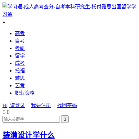
学
习通

高考
自考
考研
留学
成考
托福
雅思
艺考
职业资格
Hi, 请登录
我要注册
找回密码



装潢设计学什么