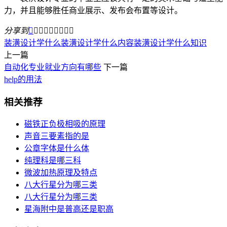
力，并且能够胜任商业展示、发布会布置等设计。
分享到









装潢设计学什么
装潢设计学什么内容
装潢设计学什么知识
上一篇
自动化专业就业方向有哪些
下一篇
help的用法
相关推荐
磁铁正负极相吸的原理
声音三要素指的是
公章字体是什么体
纯理科是哪三科
微波加热原理及特点
八大行星分为哪三类
八大行星分为哪三类
星海附中是普高还是职高