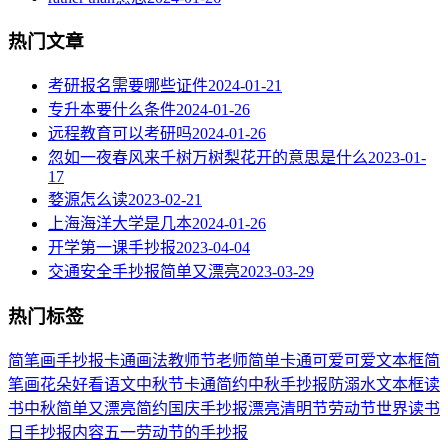
热门文章
考研报名需要哪些证件
2024-01-21
专升本要什么条件
2024-01-26
远程教育可以考研吗
2024-01-26
忽如一夜春风来千树万树梨花开的意思是什么
2023-01-
17
婺源怎么读
2023-02-21
上海海洋大学是几本
2024-01-26
开学第一课手抄报
2023-04-04
交通安全手抄报简单又漂亮
2023-03-29
热门标签
简笔画
手抄报
卡通
画法
教师节
老师
简单
卡通可爱
可爱
文本框简
笔画
花朵
好看
语文
中秋节
卡通简约
中秋手抄报
防溺水
文本框
读
书
中秋
简单又漂亮
简约
国庆手抄报
漂亮
清明节
劳动节
世界读书
日
手抄报内容
五一劳动节
的手抄报