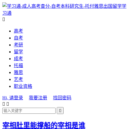
学
习通

高考
自考
考研
留学
成考
托福
雅思
艺考
职业资格
Hi, 请登录
我要注册
找回密码



宰相肚里能撑船的宰相是谁