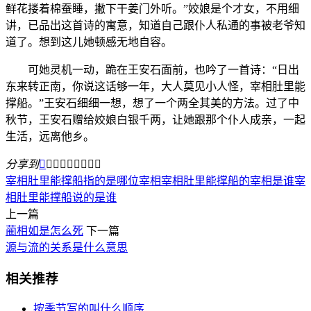
鲜花搂着棉蚕睡，撇下干姜门外听。”姣娘是个才女，不用细
讲，已品出这首诗的寓意，知道自己跟仆人私通的事被老爷知
道了。想到这儿她顿感无地自容。
可她灵机一动，跪在王安石面前，也吟了一首诗：“日出
东来转正南，你说这话够一年，大人莫见小人怪，宰相肚里能
撑船。”王安石细细一想，想了一个两全其美的方法。过了中
秋节，王安石赠给姣娘白银千两，让她跟那个仆人成亲，一起
生活，远离他乡。
分享到









宰相肚里能撑船指的是哪位宰相
宰相肚里能撑船的宰相是谁
宰
相肚里能撑船说的是谁
上一篇
蔺相如是怎么死
下一篇
源与流的关系是什么意思
相关推荐
按季节写的叫什么顺序