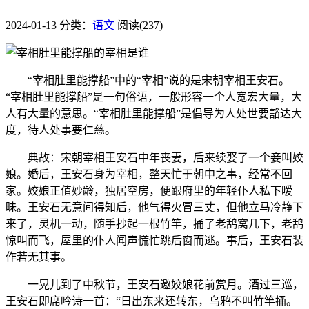
2024-01-13
分类：
语文
阅读(237)
“宰相肚里能撑船”中的“宰相”说的是宋朝宰相王安石。
“宰相肚里能撑船”是一句俗语，一般形容一个人宽宏大量，大
人有大量的意思。“宰相肚里能撑船”是倡导为人处世要豁达大
度，待人处事要仁慈。
典故：宋朝宰相王安石中年丧妻，后来续娶了一个妾叫姣
娘。婚后，王安石身为宰相，整天忙于朝中之事，经常不回
家。姣娘正值妙龄，独居空房，便跟府里的年轻仆人私下暧
昧。王安石无意间得知后，他气得火冒三丈，但他立马冷静下
来了，灵机一动，随手抄起一根竹竿，捅了老鸹窝几下，老鸹
惊叫而飞，屋里的仆人闻声慌忙跳后窗而逃。事后，王安石装
作若无其事。
一晃儿到了中秋节，王安石邀姣娘花前赏月。酒过三巡，
王安石即席吟诗一首：“日出东来还转东，乌鸦不叫竹竿捅。