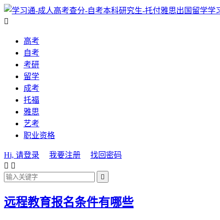
学

高考
自考
考研
留学
成考
托福
雅思
艺考
职业资格
Hi, 请登录
我要注册
找回密码



远程教育报名条件有哪些