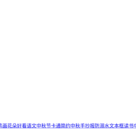
笔画
花朵
好看
语文
中秋节
卡通简约
中秋手抄报
防溺水
文本框
读书