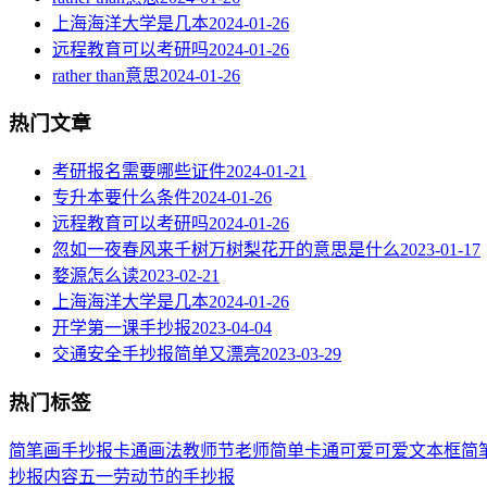
上海海洋大学是几本
2024-01-26
远程教育可以考研吗
2024-01-26
rather than意思
2024-01-26
热门文章
考研报名需要哪些证件
2024-01-21
专升本要什么条件
2024-01-26
远程教育可以考研吗
2024-01-26
忽如一夜春风来千树万树梨花开的意思是什么
2023-01-17
婺源怎么读
2023-02-21
上海海洋大学是几本
2024-01-26
开学第一课手抄报
2023-04-04
交通安全手抄报简单又漂亮
2023-03-29
热门标签
简笔画
手抄报
卡通
画法
教师节
老师
简单
卡通可爱
可爱
文本框简
抄报内容
五一劳动节
的手抄报