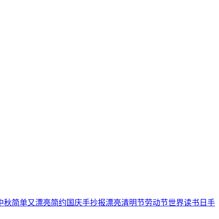
中秋
简单又漂亮
简约
国庆手抄报
漂亮
清明节
劳动节
世界读书日
手