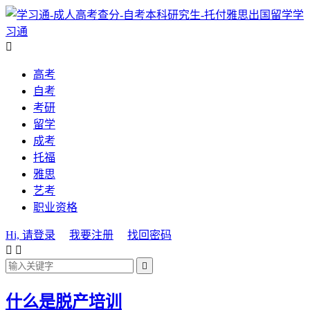
学
习通

高考
自考
考研
留学
成考
托福
雅思
艺考
职业资格
Hi, 请登录
我要注册
找回密码



什么是脱产培训