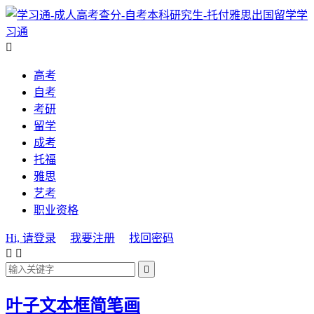
学
习通

高考
自考
考研
留学
成考
托福
雅思
艺考
职业资格
Hi, 请登录
我要注册
找回密码



叶子文本框简笔画