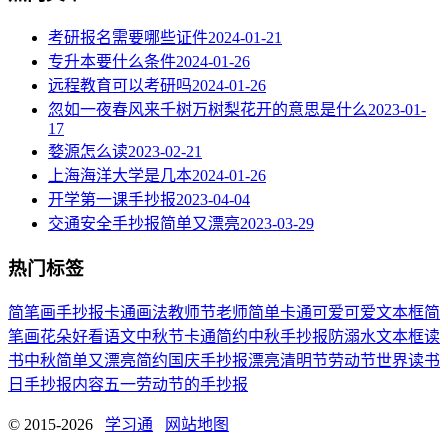
考研报名需要哪些证件
2024-01-21
专升本要什么条件
2024-01-26
远程教育可以考研吗
2024-01-26
忽如一夜春风来千树万树梨花开的意思是什么
2023-01-
17
婺源怎么读
2023-02-21
上海海洋大学是几本
2024-01-26
开学第一课手抄报
2023-04-04
交通安全手抄报简单又漂亮
2023-03-29
热门标签
简笔画
手抄报
卡通
画法
教师节
老师
简单
卡通可爱
可爱
文本框简
笔画
花朵
好看
语文
中秋节
卡通简约
中秋手抄报
防溺水
文本框
读
书
中秋
简单又漂亮
简约
国庆手抄报
漂亮
清明节
劳动节
世界读书
日
手抄报内容
五一劳动节
的手抄报
© 2015-2026
学习通
网站地图