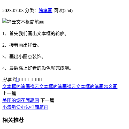
2023-07-08
分类：
简笔画
阅读(254)
1、首先我们画出文本框的轮廓。
2、接着画出祥云。
3、画出小圆点装饰。
4、最后涂上好看的颜色就完成啦。
分享到









文本框简笔画
祥云文本框简笔画
祥云文本框简笔画怎么画
上一篇
美丽的烟花简笔画
下一篇
小清新爱心边框简笔画
相关推荐