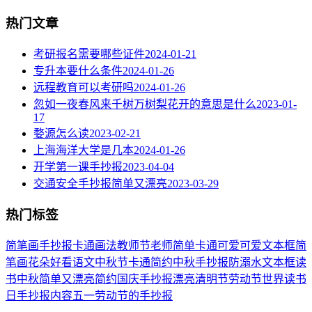
热门文章
考研报名需要哪些证件
2024-01-21
专升本要什么条件
2024-01-26
远程教育可以考研吗
2024-01-26
忽如一夜春风来千树万树梨花开的意思是什么
2023-01-
17
婺源怎么读
2023-02-21
上海海洋大学是几本
2024-01-26
开学第一课手抄报
2023-04-04
交通安全手抄报简单又漂亮
2023-03-29
热门标签
简笔画
手抄报
卡通
画法
教师节
老师
简单
卡通可爱
可爱
文本框简
笔画
花朵
好看
语文
中秋节
卡通简约
中秋手抄报
防溺水
文本框
读
书
中秋
简单又漂亮
简约
国庆手抄报
漂亮
清明节
劳动节
世界读书
日
手抄报内容
五一劳动节
的手抄报