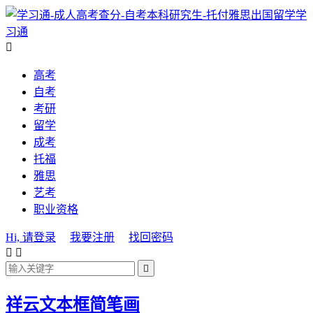
学
习通

高考
自考
考研
留学
成考
托福
雅思
艺考
职业资格
Hi, 请登录
我要注册
找回密码



祥云文本框简笔画