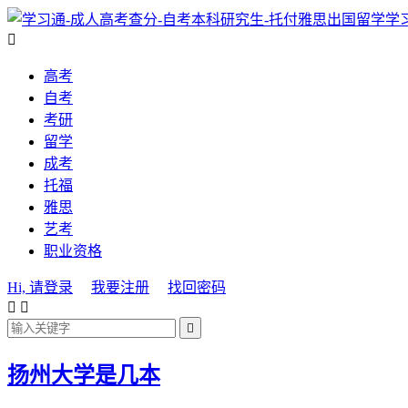
学

高考
自考
考研
留学
成考
托福
雅思
艺考
职业资格
Hi, 请登录
我要注册
找回密码



扬州大学是几本