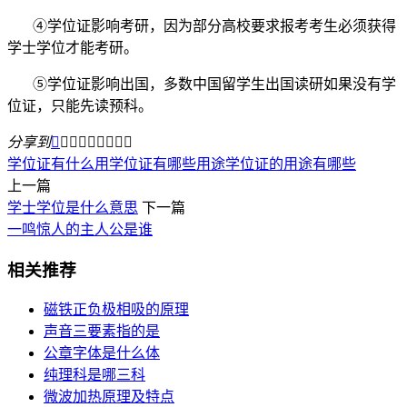
④学位证影响考研，因为部分高校要求报考考生必须获得
学士学位才能考研。
⑤学位证影响出国，多数中国留学生出国读研如果没有学
位证，只能先读预科。
分享到









学位证有什么用
学位证有哪些用途
学位证的用途有哪些
上一篇
学士学位是什么意思
下一篇
一鸣惊人的主人公是谁
相关推荐
磁铁正负极相吸的原理
声音三要素指的是
公章字体是什么体
纯理科是哪三科
微波加热原理及特点