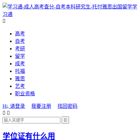
学
习通

高考
自考
考研
留学
成考
托福
雅思
艺考
职业资格
Hi, 请登录
我要注册
找回密码



学位证有什么用