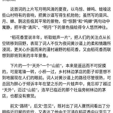
这首词的上片写月明风清的夏夜，以鸟惊、蝉鸣、蛙噪这
些山村特有的音响，把黄沙道写得生机勃勃；虽然写的是风、
月、蝉、鹊这些极其平常的景物，但“惊鹊”和“鸣蝉”两句动中
寓静，把半夜“清风”、“明月”下的景色描绘得令人悠然神往。
“稻花香里说丰年，听取蛙声一片”，把人们的关注点从长
空转移到田野，表现了词人不仅为夜间黄沙道上的柔和情趣所
浸润，更关心扑面而来的漫村遍野的稻花香，又由稻花香而联
想到即将到来的丰年景象。
下片的一个“天外”一个“山前”，本来是遥远而不可捉摸
的，可是笔锋一转，小桥一过，乡村林边茅店的影子却意想不
到地展现在人们的眼前。词人对黄沙道上的路径尽管很熟，可
总因为醉心于倾诉丰年在望之乐的一片蛙声中，竟忘却了越过
“天外”，迈过“山前”，连早已临近的那个社庙旁树林边的茅
店，也都没有察觉。
前文“路转”，后文“忽见”，既衬出了词人骤然间看出了分
明临近旧屋的欢欣，又表达了他由于沉浸在稻花香中以至忘了