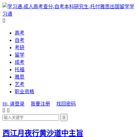
学
习通

高考
自考
考研
留学
成考
托福
雅思
艺考
职业资格
Hi, 请登录
我要注册
找回密码



西江月夜行黄沙道中主旨