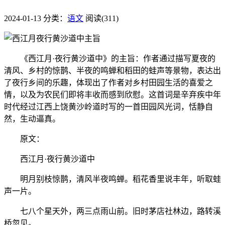
2024-01-13
分类：
语文
阅读(311)
《西江月·夜行黄沙道中》的主旨：作者通过描写夏夜的
清风、乡村的惊鹊、半夜的鸣蝉和稻田的蛙声等景物，表达出
了夜行乡间的乐趣，体现出了作者对乡村田园生活的喜爱之
情，以及为农民们即将丰收而感到欣慰。这首词是辛弃疾中年
时代经过江西上饶黄沙岭道时写的一首田园风光词，恬静自
然，生动逼真。
原文：
西江月·夜行黄沙道中
明月别枝惊鹊，清风半夜鸣蝉。稻花香里说丰年，听取蛙
声一片。
七八个星天外，两三点雨山前。旧时茅店社林边，路转溪
桥忽见。