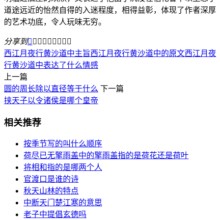
道途远近的怡然自得的入迷程度，相得益彰，体现了作者深厚
的艺术功底，令人玩味无穷。
分享到









西江月夜行黄沙道中主旨
西江月夜行黄沙道中的原文
西江月夜
行黄沙道中表达了什么情感
上一篇
圆的周长除以直径等于什么
下一篇
挟天子以令诸侯是哪个皇帝
相关推荐
按季节写的叫什么顺序
荷尽已无擎雨盖中的擎雨盖指的是荷花还是荷叶
将相和指的是哪两个人
官渡口是谁的诗
秋天山林的特点
中断天门楚江寒的意思
老子中提倡玄德吗