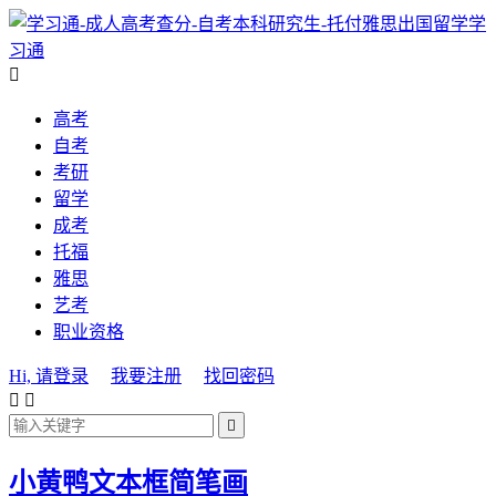
学
习通

高考
自考
考研
留学
成考
托福
雅思
艺考
职业资格
Hi, 请登录
我要注册
找回密码



小黄鸭文本框简笔画