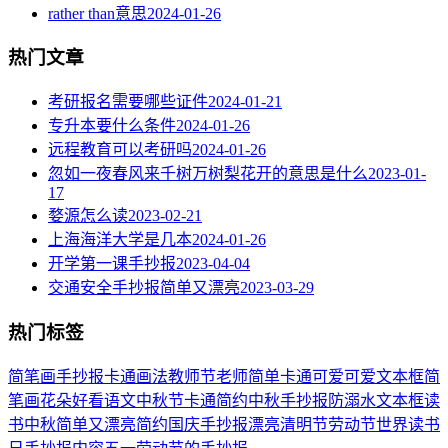
rather than意思
2024-01-26
热门文章
考研报名需要哪些证件
2024-01-21
专升本要什么条件
2024-01-26
远程教育可以考研吗
2024-01-26
忽如一夜春风来千树万树梨花开的意思是什么
2023-01-
17
婺源怎么读
2023-02-21
上海海洋大学是几本
2024-01-26
开学第一课手抄报
2023-04-04
交通安全手抄报简单又漂亮
2023-03-29
热门标签
简笔画
手抄报
卡通
画法
教师节
老师
简单
卡通可爱
可爱
文本框简
笔画
花朵
好看
语文
中秋节
卡通简约
中秋手抄报
防溺水
文本框
读
书
中秋
简单又漂亮
简约
国庆手抄报
漂亮
清明节
劳动节
世界读书