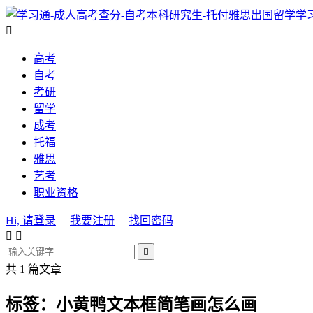
学

高考
自考
考研
留学
成考
托福
雅思
艺考
职业资格
Hi, 请登录
我要注册
找回密码



共 1 篇文章
标签：小黄鸭文本框简笔画怎么画