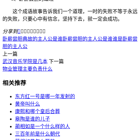
这个成语故事告诉我们一个道理，一时的失败不等于永远
的失败，只要心中有信念，坚持下去，就一定会成功。
分享到









卧薪尝胆典故的主人公是谁
卧薪尝胆的主人公是谁
谁是卧薪尝
胆的主人公
上一篇
武汉音乐学院是几本
下一篇
物业管理主要负责什么
相关推荐
东方红一号是哪一年发射的
黄帝叫什么
康熙和哪个皇后合葬
皋陶是谁的儿子
蔺相如是一个什么样的人
三百年前是什么朝代