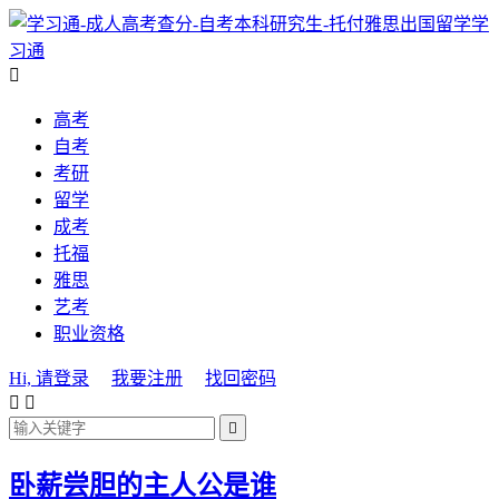
学
习通

高考
自考
考研
留学
成考
托福
雅思
艺考
职业资格
Hi, 请登录
我要注册
找回密码



卧薪尝胆的主人公是谁