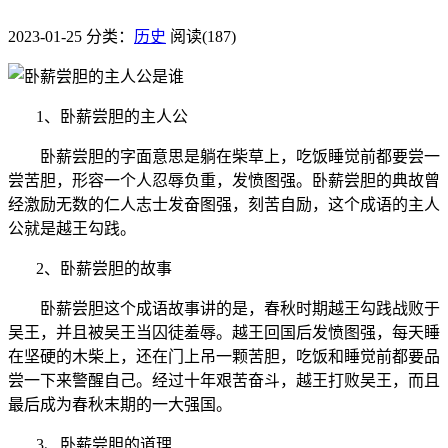
2023-01-25
分类：
历史
阅读(187)
1、卧薪尝胆的主人公
卧薪尝胆的字面意思是躺在柴草上，吃饭睡觉前都要尝一
尝苦胆，形容一个人忍辱负重，发愤图强。卧薪尝胆的典故曾
经激励无数的仁人志士发奋图强，刻苦自励，这个成语的主人
公就是越王勾践。
2、卧薪尝胆的故事
卧薪尝胆这个成语故事讲的是，春秋时期越王勾践战败于
吴王，并且被吴王当囚徒羞辱。越王回国后发愤图强，每天睡
在坚硬的木柴上，还在门上吊一颗苦胆，吃饭和睡觉前都要品
尝一下来警醒自己。经过十年艰苦奋斗，越王打败吴王，而且
最后成为春秋末期的一大强国。
3、卧薪尝胆的道理