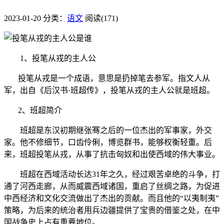
2023-01-20
分类：
语文
阅读(171)
1、投笔从戎的主人公
投笔从戎是一个成语，意思是扔掉笔去参军。指文人从
军，出自《后汉书·班超传》，投笔从戎的主人公就是班超。
2、班超简介
班超是东汉初期继张骞之后的一位杰出的军事家，外交
家。他不修细节，口齿伶俐，博览群书，能够权衡轻重。后
来，班超投笔从戎，从事了抗击匈奴和出使西域的伟大事业。
班超在西域活动长达31年之久，经过艰苦卓绝的斗争，打
通了河西走廊，从而威震西域诸国，重启了丝绸之路，为促进
中西经济和文化交流做出了杰出的贡献。而且他的“以夷制夷”
策略，为后来的统治者用兵边疆提供了宝贵的借鉴之处，在中
国战争史上占有重要地位。