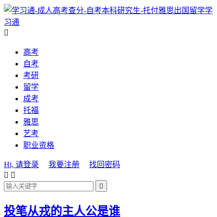
学
习通

高考
自考
考研
留学
成考
托福
雅思
艺考
职业资格
Hi, 请登录
我要注册
找回密码



投笔从戎的主人公是谁