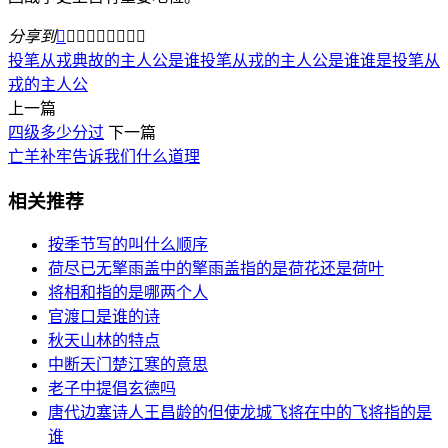
分享到









投笔从戎典故的主人公是谁
投笔从戎的主人公是谁
谁是投笔从
戎的主人公
上一篇
四级多少分过
下一篇
亡羊补牢告诉我们什么道理
相关推荐
按季节写的叫什么顺序
荷尽已无擎雨盖中的擎雨盖指的是荷花还是荷叶
将相和指的是哪两个人
官渡口是谁的诗
秋天山林的特点
中断天门楚江寒的意思
老子中提倡玄德吗
唐代边塞诗人王昌龄的但使龙城飞将在中的飞将指的是
谁