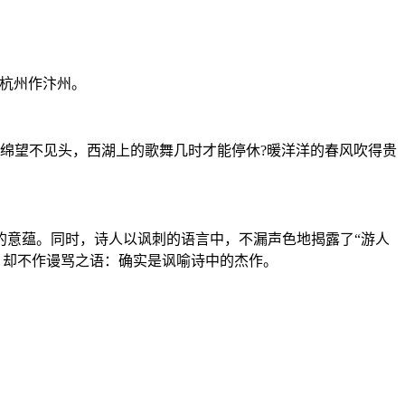
杭州作汴州。
绵望不见头，西湖上的歌舞几时才能停休?暖洋洋的春风吹得贵
意蕴。同时，诗人以讽刺的语言中，不漏声色地揭露了“游人
，却不作谩骂之语：确实是讽喻诗中的杰作。