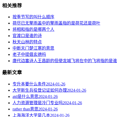
相关推荐
按季节写的叫什么顺序
荷尽已无擎雨盖中的擎雨盖指的是荷花还是荷叶
将相和指的是哪两个人
官渡口是谁的诗
秋天山林的特点
中断天门楚江寒的意思
老子中提倡玄德吗
唐代边塞诗人王昌龄的但使龙城飞将在中的飞将指的是谁
最新文章
专升本要什么条件
2024-01-26
大学新生兵役登记证如何办理
2024-01-26
atd是什么意思
2024-01-26
人力资源管理是冷门专业吗
2024-01-26
rather than意思
2024-01-26
上海海洋大学是几本
2024-01-26