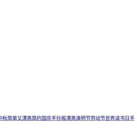
中秋
简单又漂亮
简约
国庆手抄报
漂亮
清明节
劳动节
世界读书日
手