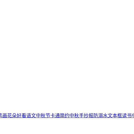
笔画
花朵
好看
语文
中秋节
卡通简约
中秋手抄报
防溺水
文本框
读书