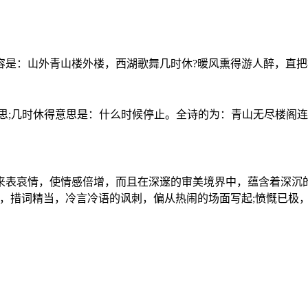
是：山外青山楼外楼，西湖歌舞几时休?暖风熏得游人醉，直把
;几时休得意思是：什么时候停止。全诗的为：青山无尽楼阁连
哀情，使情感倍增，而且在深邃的审美境界中，蕴含着深沉的
妙，措词精当，冷言冷语的讽刺，偏从热闹的场面写起;愤慨已极