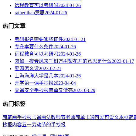
远程教育可以考研吗
2024-01-26
rather than意思
2024-01-26
热门文章
考研报名需要哪些证件
2024-01-21
专升本要什么条件
2024-01-26
远程教育可以考研吗
2024-01-26
忽如一夜春风来千树万树梨花开的意思是什么
2023-01-17
婺源怎么读
2023-02-21
上海海洋大学是几本
2024-01-26
开学第一课手抄报
2023-04-04
交通安全手抄报简单又漂亮
2023-03-29
热门标签
简笔画
手抄报
卡通
画法
教师节
老师
简单
卡通可爱
可爱
文本框简
抄报内容
五一劳动节
的手抄报