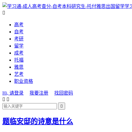
学

高考
自考
考研
留学
成考
托福
雅思
艺考
职业资格
Hi, 请登录
我要注册
找回密码



题临安邸的诗意是什么