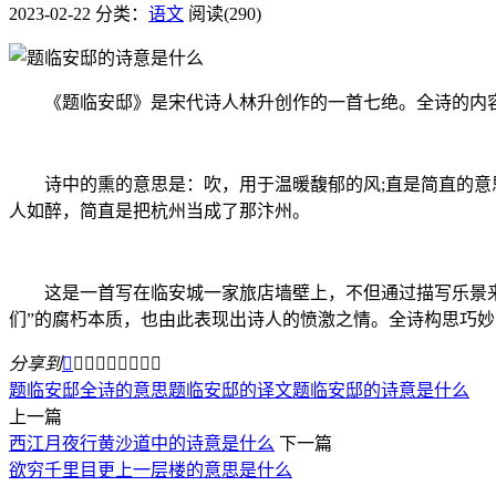
2023-02-22
分类：
语文
阅读(290)
《题临安邸》是宋代诗人林升创作的一首七绝。全诗的内容
诗中的熏的意思是：吹，用于温暖馥郁的风;直是简直的意思
人如醉，简直是把杭州当成了那汴州。
这是一首写在临安城一家旅店墙壁上，不但通过描写乐景来表
们”的腐朽本质，也由此表现出诗人的愤激之情。全诗构思巧
分享到









题临安邸全诗的意思
题临安邸的译文
题临安邸的诗意是什么
上一篇
西江月夜行黄沙道中的诗意是什么
下一篇
欲穷千里目更上一层楼的意思是什么