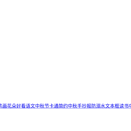
笔画
花朵
好看
语文
中秋节
卡通简约
中秋手抄报
防溺水
文本框
读书