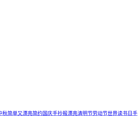
中秋
简单又漂亮
简约
国庆手抄报
漂亮
清明节
劳动节
世界读书日
手