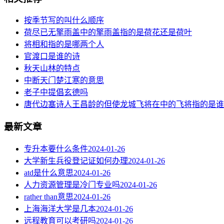
按季节写的叫什么顺序
荷尽已无擎雨盖中的擎雨盖指的是荷花还是荷叶
将相和指的是哪两个人
官渡口是谁的诗
秋天山林的特点
中断天门楚江寒的意思
老子中提倡玄德吗
唐代边塞诗人王昌龄的但使龙城飞将在中的飞将指的是谁
最新文章
专升本要什么条件
2024-01-26
大学新生兵役登记证如何办理
2024-01-26
atd是什么意思
2024-01-26
人力资源管理是冷门专业吗
2024-01-26
rather than意思
2024-01-26
上海海洋大学是几本
2024-01-26
远程教育可以考研吗
2024-01-26