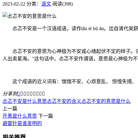
2023-02-22
分类：
语文
阅读(398)
忐忑不安是一个汉语成语，读作tǎn tè bù ān。出自
忐忑不安的意思为心神极为不安或心绪起伏不定的样子。它是
人出卖星海。”这句话中，忐忑不安作谓语，意思是心神极为不
这个成语的近义词有：惴惴不安、心烦意乱、 惊惶失措、 
分享到









忐忑不安是什么意思
忐忑不安的含义
忐忑不安的意思是什么
上一篇
开黑是什么意思
下一篇
避雷针是谁发明的
相关推荐