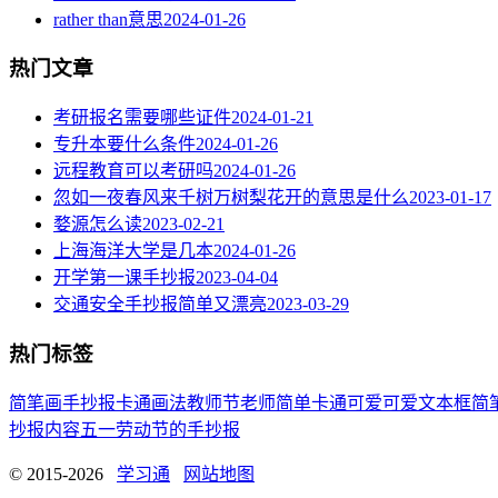
rather than意思
2024-01-26
热门文章
考研报名需要哪些证件
2024-01-21
专升本要什么条件
2024-01-26
远程教育可以考研吗
2024-01-26
忽如一夜春风来千树万树梨花开的意思是什么
2023-01-17
婺源怎么读
2023-02-21
上海海洋大学是几本
2024-01-26
开学第一课手抄报
2023-04-04
交通安全手抄报简单又漂亮
2023-03-29
热门标签
简笔画
手抄报
卡通
画法
教师节
老师
简单
卡通可爱
可爱
文本框简
抄报内容
五一劳动节
的手抄报
© 2015-2026
学习通
网站地图