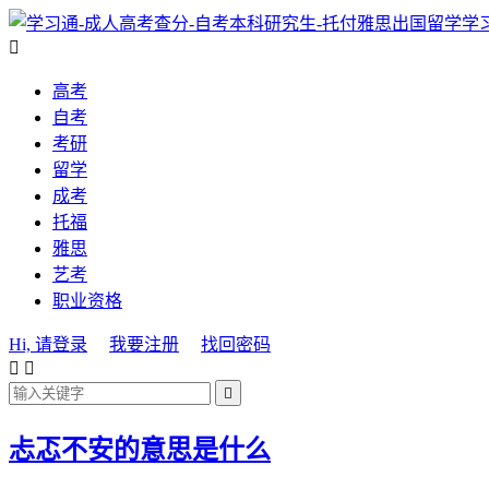
学

高考
自考
考研
留学
成考
托福
雅思
艺考
职业资格
Hi, 请登录
我要注册
找回密码



忐忑不安的意思是什么