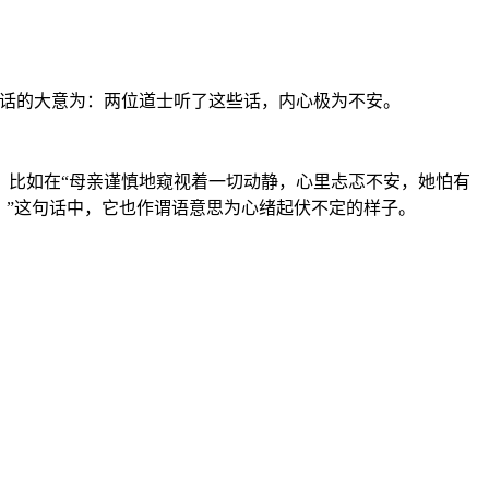
这句话的大意为：两位道士听了这些话，内心极为不安。
比如在“母亲谨慎地窥视着一切动静，心里忐忑不安，她怕有
。”这句话中，它也作谓语意思为心绪起伏不定的样子。