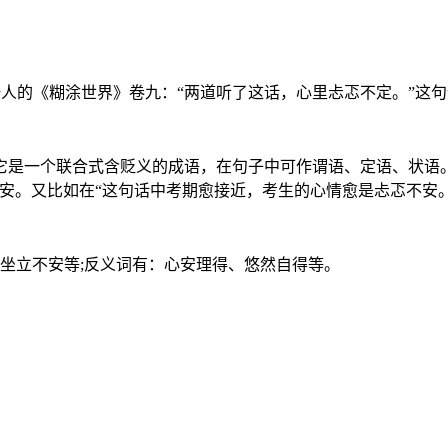
清代吴趼人的《糊涂世界》卷九：“两道听了这话，心里忐忑不定。”
一个联合式含贬义的成语，在句子中可作谓语、定语、状语。
安。又比如在“这句话中考期愈接近，考生的心情愈是忐忑不安
坐立不安等;反义词有：心安理得、悠然自得等。