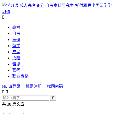
学
习通

高考
自考
考研
留学
成考
托福
雅思
艺考
职业资格
Hi, 请登录
我要注册
找回密码



共 38 篇文章