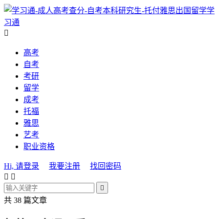
学
习通

高考
自考
考研
留学
成考
托福
雅思
艺考
职业资格
Hi, 请登录
我要注册
找回密码



共 38 篇文章