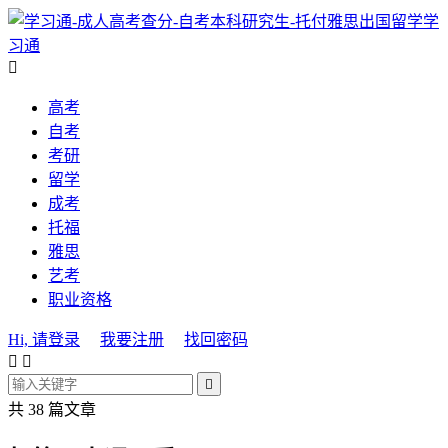
学
习通

高考
自考
考研
留学
成考
托福
雅思
艺考
职业资格
Hi, 请登录
我要注册
找回密码



共 38 篇文章