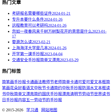
热门文章
考研报名需要哪些证件
2024-01-21
专升本要什么条件
2024-01-26
远程教育可以考研吗
2024-01-26
忽如一夜春风来千树万树梨花开的意思是什么
2023-01-
17
婺源怎么读
2023-02-21
上海海洋大学是几本
2024-01-26
开学第一课手抄报
2023-04-04
交通安全手抄报简单又漂亮
2023-03-29
热门标签
简笔画
手抄报
卡通
画法
教师节
老师
简单
卡通可爱
可爱
文本框简
笔画
花朵
好看
语文
中秋节
卡通简约
中秋手抄报
防溺水
文本框
读
书
中秋
简单又漂亮
简约
国庆手抄报
漂亮
清明节
劳动节
世界读书
日
手抄报内容
五一劳动节
的手抄报
© 2015-2026
学习通
网站地图