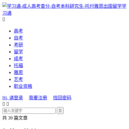
学
习通

高考
自考
考研
留学
成考
托福
雅思
艺考
职业资格
Hi, 请登录
我要注册
找回密码



共 39 篇文章