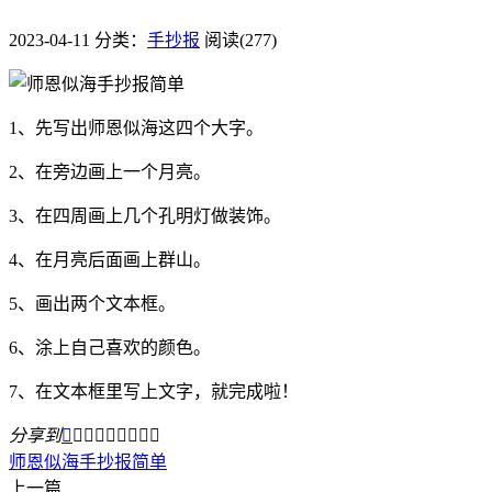
2023-04-11
分类：
手抄报
阅读(277)
1、先写出师恩似海这四个大字。
2、在旁边画上一个月亮。
3、在四周画上几个孔明灯做装饰。
4、在月亮后面画上群山。
5、画出两个文本框。
6、涂上自己喜欢的颜色。
7、在文本框里写上文字，就完成啦！
分享到









师恩似海
手抄报
简单
上一篇