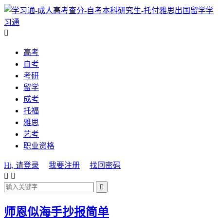
学
习通

高考
自考
考研
留学
成考
托福
雅思
艺考
职业资格
Hi, 请登录
我要注册
找回密码



师恩似海手抄报简单