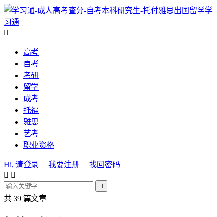
学
习通

高考
自考
考研
留学
成考
托福
雅思
艺考
职业资格
Hi, 请登录
我要注册
找回密码



共 39 篇文章