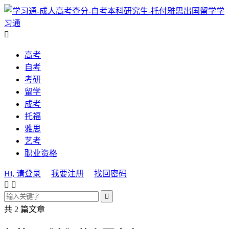
学
习通

高考
自考
考研
留学
成考
托福
雅思
艺考
职业资格
Hi, 请登录
我要注册
找回密码



共 2 篇文章