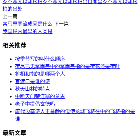
岁不寒无以知松柏
岁不寒无以知松柏出自哪里
岁不寒无以知松
柏的出处
上一篇
索马里寒流成因是什么
下一篇
我国境内最早的人类是
相关推荐
按季节写的叫什么顺序
荷尽已无擎雨盖中的擎雨盖指的是荷花还是荷叶
将相和指的是哪两个人
官渡口是谁的诗
秋天山林的特点
中断天门楚江寒的意思
老子中提倡玄德吗
唐代边塞诗人王昌龄的但使龙城飞将在中的飞将指的是
谁
最新文章