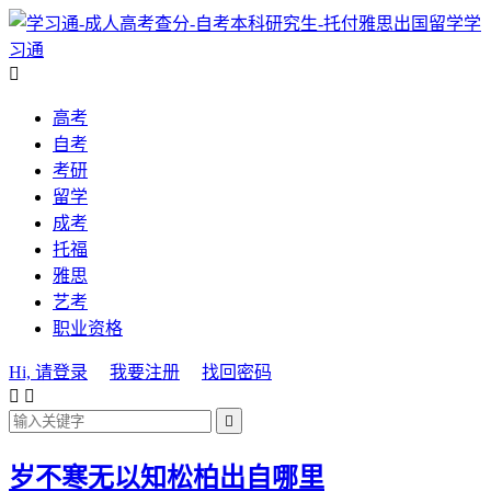
学
习通

高考
自考
考研
留学
成考
托福
雅思
艺考
职业资格
Hi, 请登录
我要注册
找回密码



岁不寒无以知松柏出自哪里