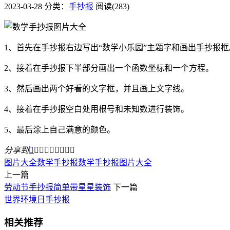
2023-03-28
分类：
手抄报
阅读(283)
1、首先在手抄报右边写出“数学小乐园”主题字和画出手抄报框
2、接着在手抄报下半部分画出一个函数坐标和一个方程。
3、然后画出两个好看的文字框，并且画上文字线。
4、接着在手抄报空白处用根号和未知数进行装饰。
5、最后涂上自己满意的颜色。
分享到









图片大全
数学手抄报
数学手抄报图片大全
上一篇
劳动节手抄报简单带星星装饰
下一篇
世界环境日手抄报
相关推荐