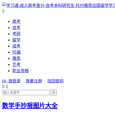
学

高考
自考
考研
留学
成考
托福
雅思
艺考
职业资格
Hi, 请登录
我要注册
找回密码



数学手抄报图片大全