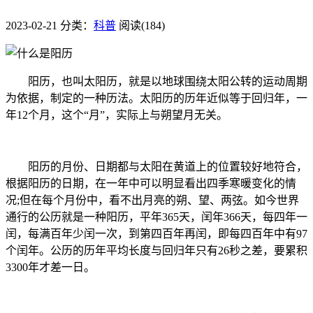
2023-02-21
分类：
科普
阅读(184)
阳历，也叫太阳历，就是以地球围绕太阳公转的运动周期
为依据，制定的一种历法。太阳历的历年近似等于回归年，一
年12个月，这个“月”，实际上与朔望月无关。
阳历的月份、日期都与太阳在黄道上的位置较好地符合，
根据阳历的日期，在一年中可以明显看出四季寒暖变化的情
况;但在每个月份中，看不出月亮的朔、望、两弦。如今世界
通行的公历就是一种阳历，平年365天，闰年366天，每四年一
闰，每满百年少闰一次，到第四百年再闰，即每四百年中有97
个闰年。公历的历年平均长度与回归年只有26秒之差，要累积
3300年才差一日。