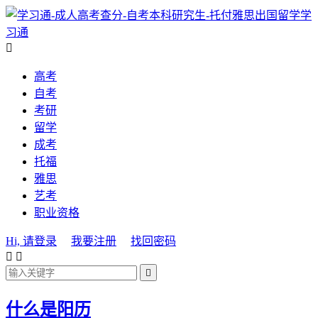
学
习通

高考
自考
考研
留学
成考
托福
雅思
艺考
职业资格
Hi, 请登录
我要注册
找回密码



什么是阳历