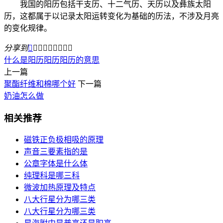
我国的阳历包括干支历、十二气历、天历以及彝族太阳
历，这都属于以记录太阳运转变化为基础的历法，不涉及月亮
的变化规律。
分享到









什么是阳历
阳历
阳历的意思
上一篇
聚酯纤维和棉哪个好
下一篇
奶油怎么做
相关推荐
磁铁正负极相吸的原理
声音三要素指的是
公章字体是什么体
纯理科是哪三科
微波加热原理及特点
八大行星分为哪三类
八大行星分为哪三类