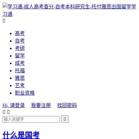
学
习通

高考
自考
考研
留学
成考
托福
雅思
艺考
职业资格
Hi, 请登录
我要注册
找回密码



什么是国考