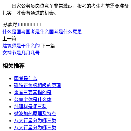
国家公务员岗位竞争非常激烈，报考的考生考前需要准备
扎实，才会有通过的机会。
分享到









什么是国考
国考是什么
国考是什么意思
上一篇
建筑师是干什么的
下一篇
女神节是几月几号
相关推荐
国考是什么
磁铁正负极相吸的原理
声音三要素指的是
公章字体是什么体
纯理科是哪三科
微波加热原理及特点
八大行星分为哪三类
八大行星分为哪三类