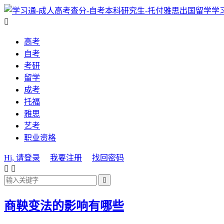
学

高考
自考
考研
留学
成考
托福
雅思
艺考
职业资格
Hi, 请登录
我要注册
找回密码



商鞅变法的影响有哪些