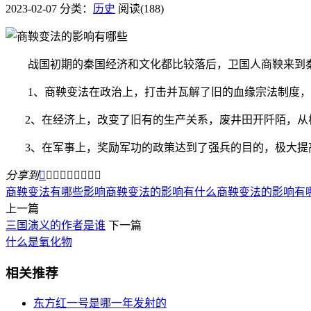
2023-02-07
分类：
历史
阅读(188)
战国初期的秦国经济和文化都比较落后，卫国人商鞅来到秦
1、商鞅变法在政治上，打击并瓦解了旧的血缘宗法制度，
2、在经济上，改变了旧有的生产关系，废井田开阡陌，从
3、在军事上，奖励军功的政策达到了强兵的目的，极大提高
分享到









商鞅变法有哪些影响
商鞅变法的影响有什么
商鞅变法的影响有
上一篇
三国演义的作者是谁
下一篇
什么是氧化物
相关推荐
东方红一号是哪一年发射的