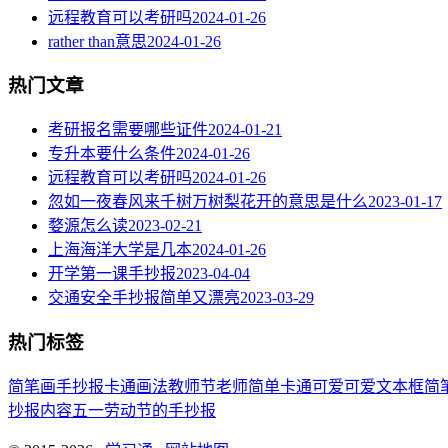
远程教育可以考研吗
2024-01-26
rather than意思
2024-01-26
热门文章
考研报名需要哪些证件
2024-01-21
专升本要什么条件
2024-01-26
远程教育可以考研吗
2024-01-26
忽如一夜春风来千树万树梨花开的意思是什么
2023-01-17
婺源怎么读
2023-02-21
上海海洋大学是几本
2024-01-26
开学第一课手抄报
2023-04-04
交通安全手抄报简单又漂亮
2023-03-29
热门标签
简笔画
手抄报
卡通
画法
教师节
老师
简单
卡通可爱
可爱
文本框简
抄报内容
五一劳动节
的手抄报