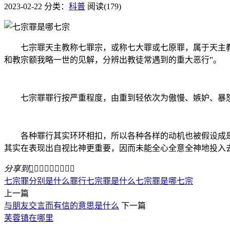
2023-02-22
分类：
科普
阅读(179)
七宗罪天主教称七罪宗，或称七大罪或七原罪，属于天主教教
和教宗额我略一世的见解，分辨出教徒常遇到的重大恶行”。
七宗罪罪行按严重程度，由重到轻依次为傲慢、嫉妒、暴怒
各种罪行其实环环相扣，所以各种各样的动机也被假设成是与
其实在表现出自视比神更重要，因而未能全心全意全神地投入
分享到









七宗罪分别是什么罪行
七宗罪是什么
七宗罪是哪七宗
上一篇
与朋友交言而有信的意思是什么
下一篇
芙蓉镇在哪里