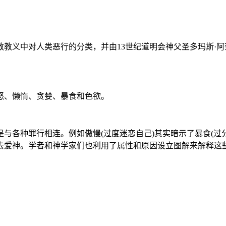
义中对人类恶行的分类，并由13世纪道明会神父圣多玛斯·阿
、懒惰、贪婪、暴食和色欲。
各种罪行相连。例如傲慢(过度迷恋自己)其实暗示了暴食(过分
去爱神。学者和神学家们也利用了属性和原因设立图解来解释这