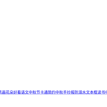
笔画
花朵
好看
语文
中秋节
卡通简约
中秋手抄报
防溺水
文本框
读书