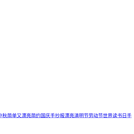
中秋
简单又漂亮
简约
国庆手抄报
漂亮
清明节
劳动节
世界读书日
手