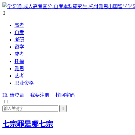
学

高考
自考
考研
留学
成考
托福
雅思
艺考
职业资格
Hi, 请登录
我要注册
找回密码



七宗罪是哪七宗