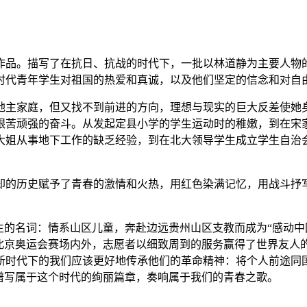
品。描写了在抗日、抗战的时代下，一批以林道静为主要人物的
时代青年学生对祖国的热爱和真诚，以及他们坚定的信念和对自
主家庭，但又找不到前进的方向，理想与现实的巨大反差使她身
艰苦顽强的奋斗。从发起定县小学的学生运动时的稚嫩，到在宋
大姐从事地下工作的缺乏经验，到在北大领导学生成立学生自治
的历史赋予了青春的激情和火热，用红色染满记忆，用战斗抒写
的名词：情系山区儿童，奔赴边远贵州山区支教而成为“感动中
8年北京奥运会赛场内外，志愿者以细致周到的服务赢得了世界友
新时代下的我们应该更好地传承他们的革命精神：将个人前途同
谱写属于这个时代的绚丽篇章，奏响属于我们的青春之歌。