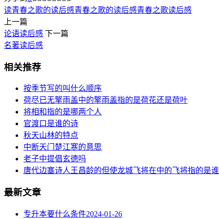
读青春之歌的读后感
青春之歌的读后感
青春之歌读后感
上一篇
论语读后感
下一篇
名著读后感
相关推荐
按季节写的叫什么顺序
荷尽已无擎雨盖中的擎雨盖指的是荷花还是荷叶
将相和指的是哪两个人
官渡口是谁的诗
秋天山林的特点
中断天门楚江寒的意思
老子中提倡玄德吗
唐代边塞诗人王昌龄的但使龙城飞将在中的飞将指的是谁
最新文章
专升本要什么条件
2024-01-26