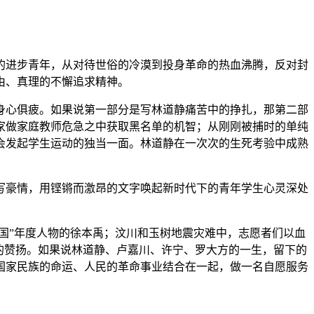
进步青年，从对待世俗的冷漠到投身革命的热血沸腾，反对封
由、真理的不懈追求精神。
心俱疲。如果说第一部分是写林道静痛苦中的挣扎，那第二部
家做家庭教师危急之中获取黑名单的机智；从刚刚被捕时的单纯
会发起学生运动的独当一面。林道静在一次次的生死考验中成熟
豪情，用铿锵而激昂的文字唤起新时代下的青年学生心灵深处
国”年度人物的徐本禹；汶川和玉树地震灾难中，志愿者们以血
人的赞扬。如果说林道静、卢嘉川、许宁、罗大方的一生，留下的
国家民族的命运、人民的革命事业结合在一起，做一名自愿服务