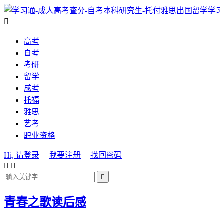
学

高考
自考
考研
留学
成考
托福
雅思
艺考
职业资格
Hi, 请登录
我要注册
找回密码



青春之歌读后感