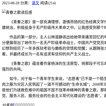
2023-08-28
分类：
语文
阅读(214)
《青春之歌》是一部充满理想，激情昂扬的红色经典文学作
建统治，积极投身于无产阶级伟大革命之中。让我感受到那个
作品的第一部分，主人公林道静逃出给她带来痛苦回忆的地
分便展现出了她作为一名无产阶级革命战士，中国共产党党员
幻想到经历了一年多炼狱考验与磨练的觉悟和觉醒；从跟随张
着，并最终成长为一名有追求有信仰的共产主义战士。
《青春之歌》蕴含着作家杨沫的生活原型，将那段不可忘却
强烈的共鸣。
如今，对于每一个青年学生来说，“志愿者”已不是一个陌生
肉之躯为灾区人民筑起了一道不可撼动的“生命长城”；200
是他们为拯救危难中的祖国不屈不饶革命精神的青春之歌，那
党、服务人民、服务社会的社会主义现代化建设的“志愿者”，
分享到








