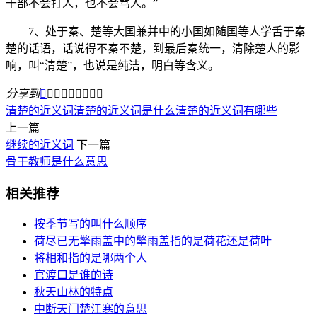
干部不会打人，也不会骂人。”
7、处于秦、楚等大国兼并中的小国如随国等人学舌于秦
楚的话语，话说得不秦不楚，到最后秦统一，清除楚人的影
响，叫“清楚”，也说是纯洁，明白等含义。
分享到









清楚的近义词
清楚的近义词是什么
清楚的近义词有哪些
上一篇
继续的近义词
下一篇
骨干教师是什么意思
相关推荐
按季节写的叫什么顺序
荷尽已无擎雨盖中的擎雨盖指的是荷花还是荷叶
将相和指的是哪两个人
官渡口是谁的诗
秋天山林的特点
中断天门楚江寒的意思