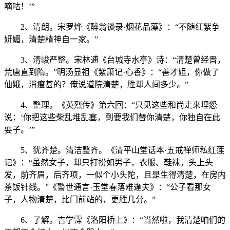
嘀咕！’”
2、清朗。宋罗烨《醉翁谈录·烟花品藻》：“不随红紫争
妍媚，清楚精神自一家。”
3、清峻严整。宋林逋《台城寺水亭》诗：“清楚曾经晋，
荒唐直到隋。”明汤显祖《紫箫记·心香》：“善才姐，你做了
仙娥，消瘦甚的？俺说道院清楚，胜却人间多少。”
4、整理。《英烈传》第六回：“只见这些和尚走来埋怨
说：‘你把这些柴乱堆乱塞，到要我们替你清楚，你独自在此
耍子。’”
5、犹齐楚。清洁整齐。《清平山堂话本·五戒禅师私红莲
记》：“虽然女子，却只打扮如男子，衣服、鞋袜，头上头
发，前齐眉，后齐项，一似个小头陀，且是生得清楚，在房内
茶饭针线。”《警世通言·玉堂春落难逢夫》：“公子看那女
子，人物清楚，比门前站的，更胜几分。”
6、了解。吉学霈《洛阳桥上》：“当然啦，我清楚咱们的