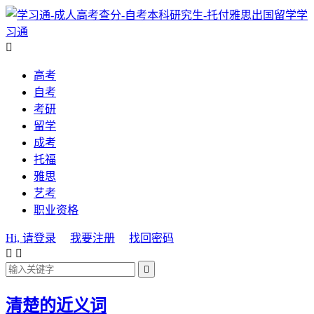
学
习通

高考
自考
考研
留学
成考
托福
雅思
艺考
职业资格
Hi, 请登录
我要注册
找回密码



清楚的近义词