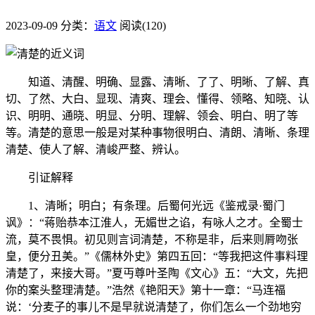
2023-09-09
分类：
语文
阅读(120)
知道、清醒、明确、显露、清晰、了了、明晰、了解、真
切、了然、大白、显现、清爽、理会、懂得、领略、知晓、认
识、明明、通晓、明显、分明、理解、领会、明白、明了等
等。清楚的意思一般是对某种事物很明白、清朗、清晰、条理
清楚、使人了解、清峻严整、辨认。
引证解释
1、清晰；明白；有条理。后蜀何光远《鉴戒录·蜀门
讽》：“蒋贻恭本江淮人，无媚世之谄，有咏人之才。全蜀士
流，莫不畏惧。初见则言词清楚，不称是非，后来则脣吻张
皇，便分丑美。”《儒林外史》第四五回：“等我把这件事料理
清楚了，来接大哥。”夏丏尊叶圣陶《文心》五：“大文，先把
你的案头整理清楚。”浩然《艳阳天》第十一章：“马连福
说：‘分麦子的事儿不是早就说清楚了，你们怎么一个劲地穷