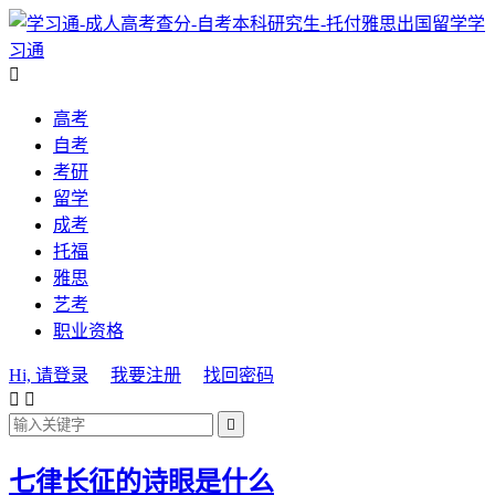
学
习通

高考
自考
考研
留学
成考
托福
雅思
艺考
职业资格
Hi, 请登录
我要注册
找回密码



七律长征的诗眼是什么