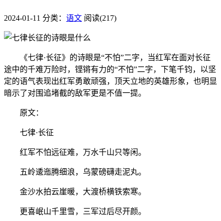
2024-01-11
分类：
语文
阅读(217)
《七律·长征》的诗眼是“不怕”二字，当红军在面对长征
途中的千难万险时，铿锵有力的“不怕”二字，下笔千钧，以坚
定的语气表现出红军勇敢顽强，顶天立地的英雄形象，也明显
暗示了对围追堵截的敌军更是不值一提。
原文：
七律·长征
红军不怕远征难，万水千山只等闲。
五岭逶迤腾细浪，乌蒙磅礴走泥丸。
金沙水拍云崖暖，大渡桥横铁索寒。
更喜岷山千里雪，三军过后尽开颜。