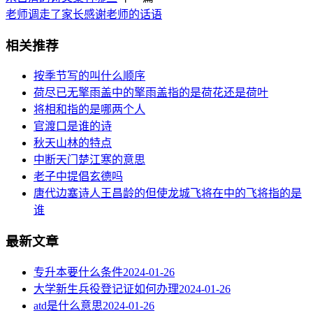
老师调走了家长感谢老师的话语
相关推荐
按季节写的叫什么顺序
荷尽已无擎雨盖中的擎雨盖指的是荷花还是荷叶
将相和指的是哪两个人
官渡口是谁的诗
秋天山林的特点
中断天门楚江寒的意思
老子中提倡玄德吗
唐代边塞诗人王昌龄的但使龙城飞将在中的飞将指的是
谁
最新文章
专升本要什么条件
2024-01-26
大学新生兵役登记证如何办理
2024-01-26
atd是什么意思
2024-01-26