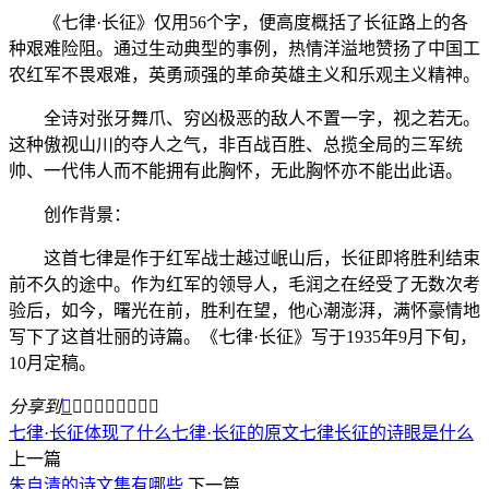
《七律·长征》仅用56个字，便高度概括了长征路上的各
种艰难险阻。通过生动典型的事例，热情洋溢地赞扬了中国工
农红军不畏艰难，英勇顽强的革命英雄主义和乐观主义精神。
全诗对张牙舞爪、穷凶极恶的敌人不置一字，视之若无。
这种傲视山川的夺人之气，非百战百胜、总揽全局的三军统
帅、一代伟人而不能拥有此胸怀，无此胸怀亦不能出此语。
创作背景：
这首七律是作于红军战士越过岷山后，长征即将胜利结束
前不久的途中。作为红军的领导人，毛润之在经受了无数次考
验后，如今，曙光在前，胜利在望，他心潮澎湃，满怀豪情地
写下了这首壮丽的诗篇。《七律·长征》写于1935年9月下旬，
10月定稿。
分享到









七律·长征体现了什么
七律·长征的原文
七律长征的诗眼是什么
上一篇
朱自清的诗文集有哪些
下一篇