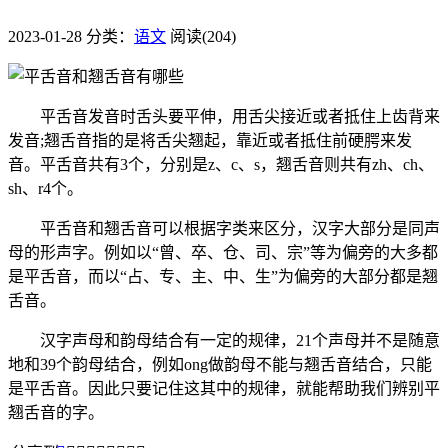
2023-01-28
分类：
语文
阅读(204)
平舌音发音时舌头要平伸，用舌尖接近或者抵住上齿背来
发音;翘舌音指的是将舌尖翘起，靠近或者抵住前硬腭来发
音。平舌音共有3个，分别是z、c、s，翘舌音则共有zh、ch、
sh、r4个。
平舌音和翘舌音可以根据字类来区分，汉字大部分是同声
母的形声字。例如以“曾、卒、仓、司、宗”等为偏旁的大多都
是平舌音，而以“占、专、主、中、生”为偏旁的大部分都是翘
舌音。
汉字声母和韵母结合有一定的规律，21个声母并不是随意
地和39个韵母结合，例如ong做韵母不能与翘舌音结合，只能
是平舌音。因此只要记住这其中的规律，就能帮助我们辨别平
翘舌音的字。