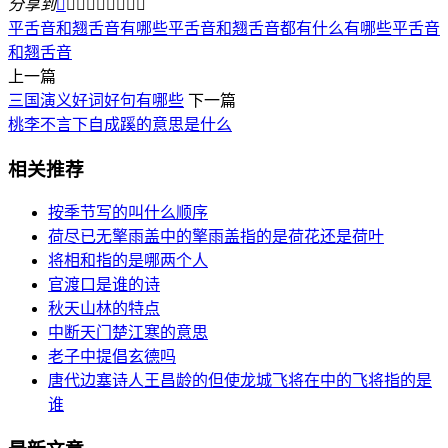
分享到









平舌音和翘舌音有哪些
平舌音和翘舌音都有什么
有哪些平舌音
和翘舌音
上一篇
三国演义好词好句有哪些
下一篇
桃李不言下自成蹊的意思是什么
相关推荐
按季节写的叫什么顺序
荷尽已无擎雨盖中的擎雨盖指的是荷花还是荷叶
将相和指的是哪两个人
官渡口是谁的诗
秋天山林的特点
中断天门楚江寒的意思
老子中提倡玄德吗
唐代边塞诗人王昌龄的但使龙城飞将在中的飞将指的是
谁