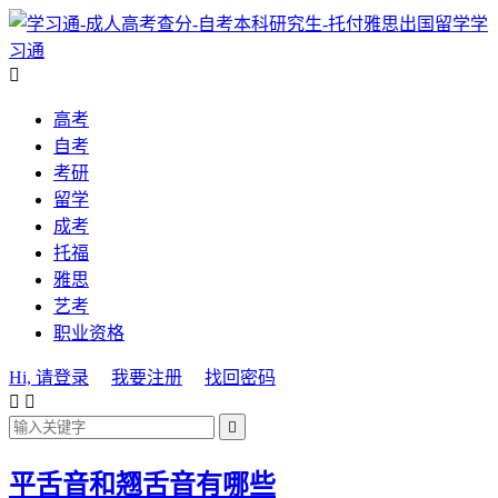
学
习通

高考
自考
考研
留学
成考
托福
雅思
艺考
职业资格
Hi, 请登录
我要注册
找回密码



平舌音和翘舌音有哪些