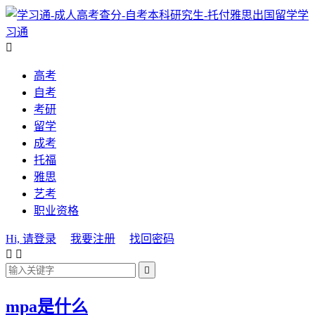
学
习通

高考
自考
考研
留学
成考
托福
雅思
艺考
职业资格
Hi, 请登录
我要注册
找回密码



mpa是什么