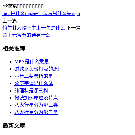
分享到









mpa是什么
mpa是什么意思
什么是mpa
上一篇
俯首甘为孺子牛上一句是什么
下一篇
关于元宵节的诗有什么
相关推荐
MPA是什么意思
磁铁正负极相吸的原理
声音三要素指的是
公章字体是什么体
纯理科是哪三科
微波加热原理及特点
八大行星分为哪三类
八大行星分为哪三类
最新文章