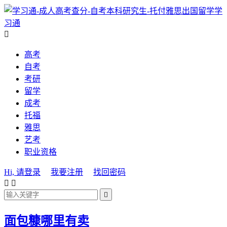
学
习通

高考
自考
考研
留学
成考
托福
雅思
艺考
职业资格
Hi, 请登录
我要注册
找回密码



面包糠哪里有卖