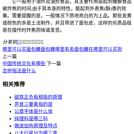
它一般用于油炸及油煎食品，其主要作用是起到缓解食品
被炸焦的时间;由于其本身的特性，能起到外表焦(酥)香的效
果。需要提醒的是，一般情况下质地亮白的为上品。那些发黄
或棕色的多是土法制作，并且带进了面包皮，这样的劣质品极
易在操作时炸焦而味道发苦。
分享到









哪里可以买面包糠
面包糠哪里有卖
面包糠在哪里可以买到
上一篇
中国传统文化有哪些
下一篇
吉他指法是什么
相关推荐
磁铁正负极相吸的原理
声音三要素指的是
公章字体是什么体
纯理科是哪三科
微波加热原理及特点
八大行星分为哪三类